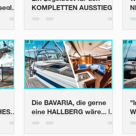
egler!
KOMPLETTEN AUSSTIEG
N
 eine
gesucht!!! Budget: 350.000
B
s #59
€ | BootsProfis #58
Die BAVARIA, die gerne
"
HES
eine HALLBERG wäre... |
W
BootsProfis #51
s
 den
B