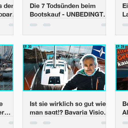
s dem
Die 7 Todsünden beim
E
eopard
Bootskauf - UNBEDINGT
L
heck |
VERMEIDEN! | BootsProfis
S
#35
n
#
e
Ist sie wirklich so gut wie
B
er
man sagt!? Bavaria Vision
A
atz
42 im Gutachten |
G