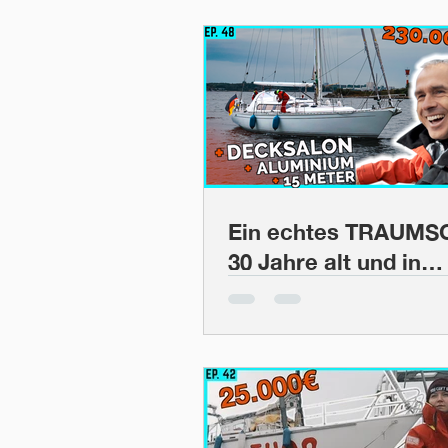
Hohen Norden |
BootsProfis #52
Ein echtes TRAUMSC
30 Jahre alt und in
perfektem Zustand |
BootsProfis #48