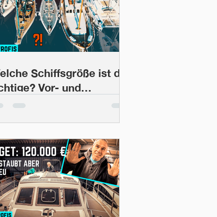
elche Schiffsgröße ist die
ichtige? Vor- und
achteile auf Langfahrt |
ootsProfis #13
Bootskauf)