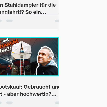
in Stahldampfer für die
angfahrt!? So ein
egelboot hatten wir auch
och nicht.. | BootsProfis
34
ootskauf: Gebraucht und
lt - aber hochwertig?
utachten einer