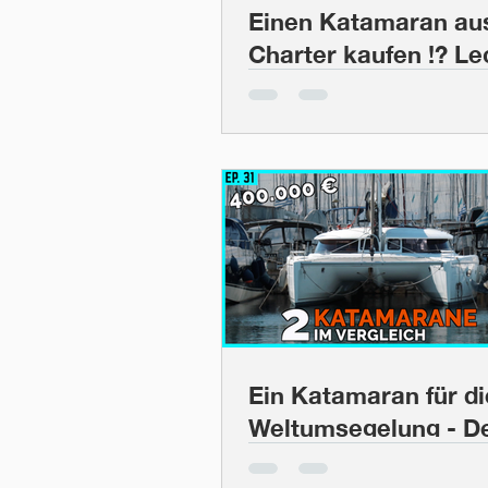
Einen Katamaran au
Charter kaufen !? L
48 im technischen C
BootsProfis #37
Ein Katamaran für di
Weltumsegelung - D
KOMPROMISS aus Pl