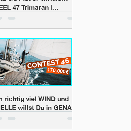
EEL 47 Trimaran |
ootsProfis #56
In richtig viel WIND und
ELLE willst Du in GENAU
o einem SCHIFF sitzen!" |
ootsProfis #49