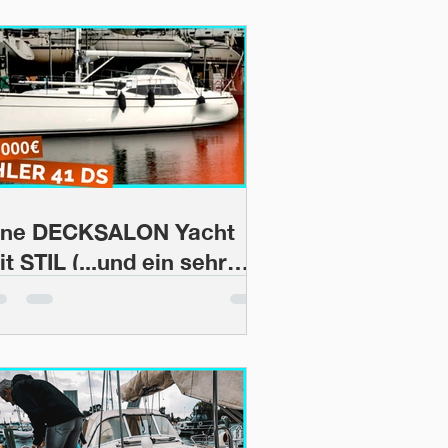
ine DECKSALON Yacht
t STIL (...und ein sehr
pezielles Gutachten) |
ootsProfis #43