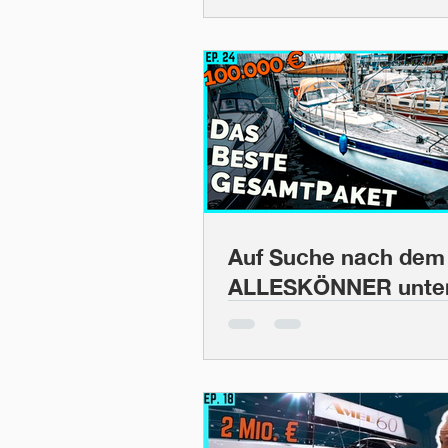
und Segelleistung |
BootsProfis #31
Auf Suche nach dem
ALLESKÖNNER unter
Segelbooten! Hallbe
Rassy 382 vs. Westerl
BP #24