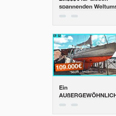
spannenden Weltums
Für's knappe Budget
Jongert | BootsProfi
Ein
AUßERGEWÖHNLIC
(und günstiges!!)
Expeditionsschiff für