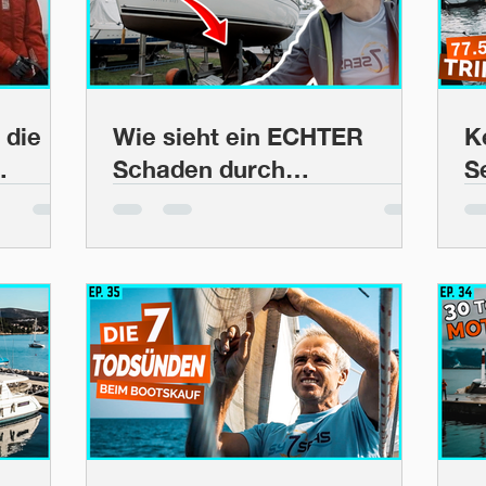
 die
Wie sieht ein ECHTER
K
Schaden durch
S
|
GRUNDBERÜHRUNG aus?
D
So! | BootsProfis #41
#