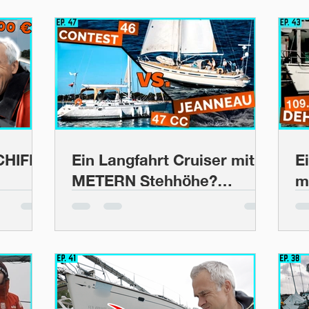
HIFF!
Ein Langfahrt Cruiser mit 2
E
METERN Stehhöhe?
mi
Schwierige Aufgabe |
s
BootsProfis #47
B