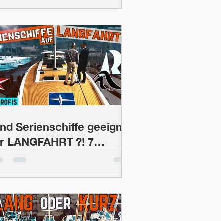
ALLBERG-RASSY 382 |
ootsProfis #28
ind Serienschiffe geeignet
ür LANGFAHRT ?! 7
riterien im Vergleich -
OOT 2020 | BootsProfis
19