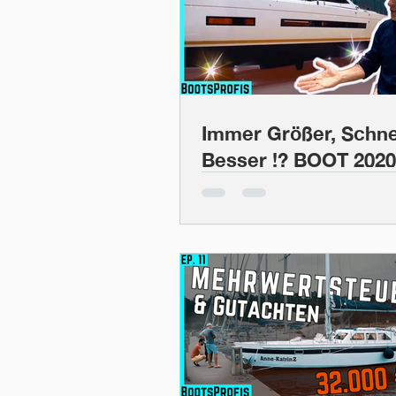
Immer Größer, Schnel
Besser !? BOOT 2020
60 und Garcia 52 |
BootsProfis #18
(Bootskauf)