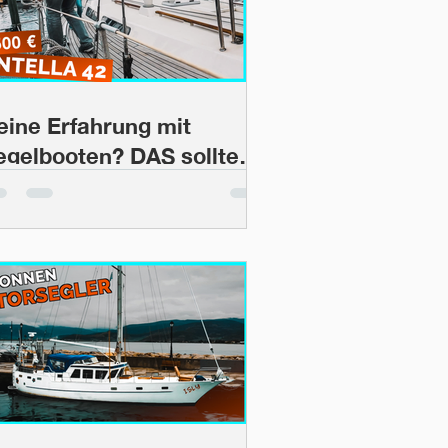
eine Erfahrung mit
egelbooten? DAS solltest
U machen! | BootsProfis
38