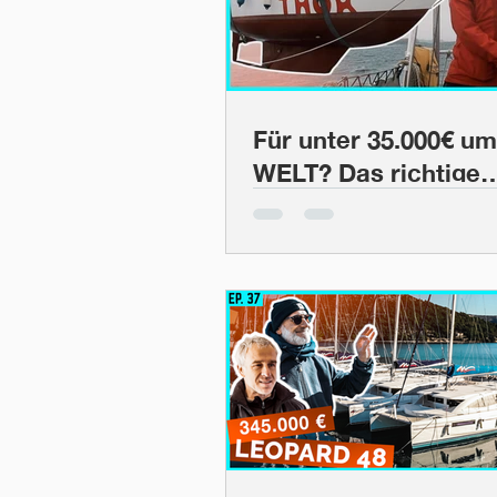
Für unter 35.000€ um
WELT? Das richtige
Segelboot für Anika! 
BootsProfis #42