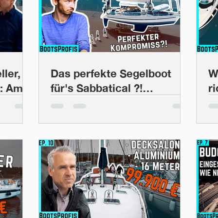
ler,
Das perfekte Segelboot
W
: Amel
für's Sabbatical ?!
r
Gutachten & Test Segeln
N
im Mittelmeer | BootsProfis
B
#17
(