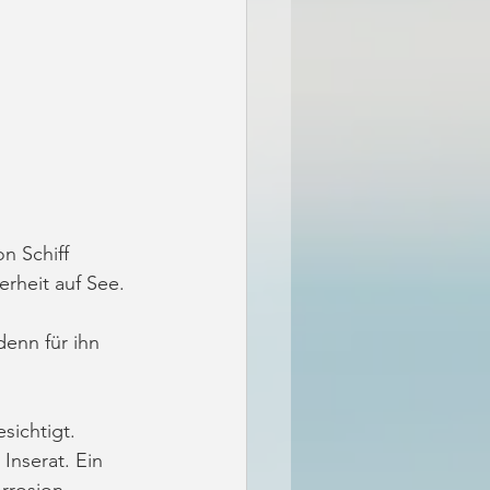
n Schiff 
rheit auf See. 
enn für ihn 
 
sichtigt. 
Inserat. Ein 
rrosion 