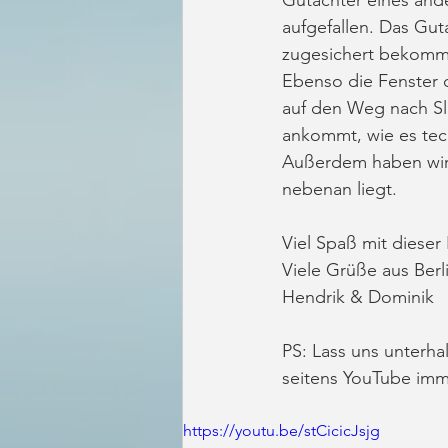
aufgefallen. Das Gut
zugesichert bekomm
Ebenso die Fenster d
auf den Weg nach Sl
ankommt, wie es tech
Außerdem haben wir 
nebenan liegt. 
Viel Spaß mit dieser
Viele Grüße aus Ber
Hendrik & Dominik
PS: Lass uns unterh
seitens YouTube imm
https://youtu.be/stCicicJsjg