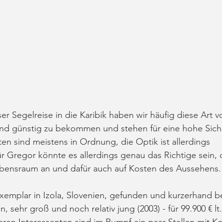
r Segelreise in die Karibik haben wir häufig diese Art vo
ind günstig zu bekommen und stehen für eine hohe Siche
en sind meistens in Ordnung, die Optik ist allerdings 
Gregor könnte es allerdings genau das Richtige sein, d
bensraum an und dafür auch auf Kosten des Aussehens.
emplar in Izola, Slovenien, gefunden und kurzerhand be
 sehr groß und noch relativ jung (2003) - für 99.900 € lt. 
ren Interessenten sind im Rumpf ein paar Stellen mit Ko