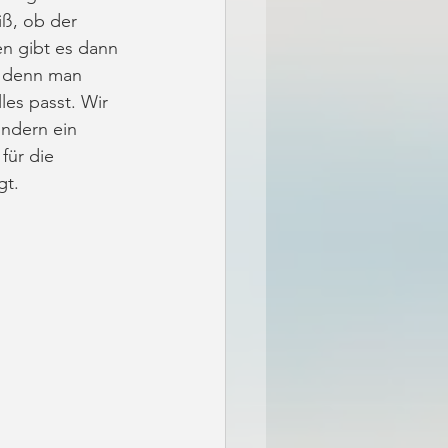
ß, ob der 
n gibt es dann 
, denn man 
es passt. Wir 
ondern ein 
für die 
gt. 