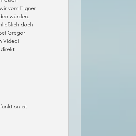
 wir vom Eigner 
den würden. 
ließlich doch 
bei Gregor 
m Video! 
direkt 
unktion ist 