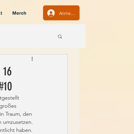
Anmelden
t
Merch
 16
#10
gestellt 
großes 
in Traum, den 
hn umzusetzen. 
ntlicht haben.