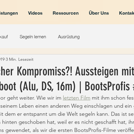
istungen
Videos
Ressourcen
Über Uns
Kontak
kauf
Segeln lernen
Ausrüstung
019
3 Min. Lesezeit
cher Kompromiss?! Aussteigen mit
oot (Alu, DS, 16m) | BootsProfis 
or geht weiter. Wie wir im 
letzten Film
 mit ihm schon fest
 seinem Leben einen anderen Weg einschlagen und ein 
t dem er entspannt um die Welt segeln kann. Das ist se
 hinten geschoben hat, weil er es nicht geschafft hat, i
ns gewendet, als wir die ersten BootsProfis-Filme veröffe