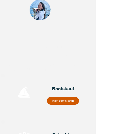
ADEL
E
So erreichst Du uns!
Wähle bitte eine der folgenden Kategorien aus,
damit wir möglichst genau wissen, wobei wir Dir
helfen können. So gelangst Du zu dem
passenden Kontaktformular.
Bootskauf
Hier geht's lang!