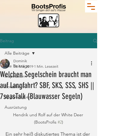
Beitrag
Alle Beiträge
Dominik
Alle Beiträge
18. Mai 2019
1 Min. Lesezeit
Welchen Segelschein braucht man
Inspiration
auf Langfahrt? SBF, SKS, SSS, SHS ||
Bootskauf
7seasTalk (Blauwasser Segeln)
Segeln lernen
Ausrüstung
Hendrik und Rolf auf der White Deer 
(BootsProfis 
#2
)
Ein sehr heiß diskutiertes Thema ist der 