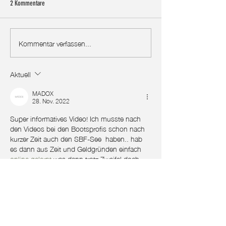
2 Kommentare
Kommentar verfassen...
Die ERSTEN Segel-Erfa
⛵️ Du möchtest SEGELN lernen? 9
einer 14 Meter Bavaria 
Tipps, wenn Du NICHT weißt wie |
Technik, Viel Segeln |
Aktuell
BootsProfis #23
BootsProfis#22
MADOX
28. Nov. 2022
Super informatives Video! Ich musste nach 
den Videos bei den Bootsprofis schon nach 
kurzer Zeit auch den SBF-See  haben.. hab 
es dann aus Zeit und Geldgründen einfach 
online gelernt
 was dann trotz Zweifel doch 
überraschend gut ging! Freu mich schon auf 
das Segeln!.. alles Gute euch beiden
Gefällt mir
fuhrmann-rolf