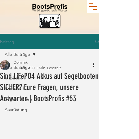
Beitrag
Alle Beiträge
Dominik
Alle Beiträge
15. Dez. 2021
1 Min. Lesezeit
Sind LiFePO4 Akkus auf Segelbooten
Inspiration
SICHER? Eure Fragen, unsere
Bootskauf
Antworten | BootsProfis #53
Segeln lernen
Ausrüstung