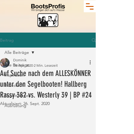
Beitrag
Alle Beiträge
Dominik
Alle Beiträge
18. Apr. 2020
2 Min. Lesezeit
Auf Suche nach dem ALLESKÖNNER
Inspiration
unter den Segelbooten! Hallberg
Bootskauf
Rassy 382 vs. Westerly 39 | BP #24
Segeln lernen
Aktualisiert:
26. Sept. 2020
Ausrüstung