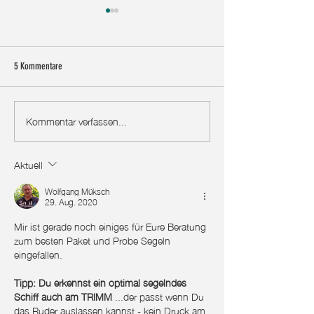
5 Kommentare
Kommentar verfassen...
Ein Segelboot für den KOMPLETTEN
WIE GUT ist er wirklich
AUSSTIEG gesucht!!! Budget:
Trimaran | BootsProfis
350.000 € | BootsProfis #58
Aktuell
Wolfgang Müksch
29. Aug. 2020
Mir ist gerade noch einiges für Eure Beratung 
zum besten Paket und Probe Segeln 
eingefallen. 
Tipp: Du erkennst ein optimal segelndes 
Schiff auch am TRIMM
 ...der passt wenn Du 
das Ruder auslassen kannst - kein Druck am 