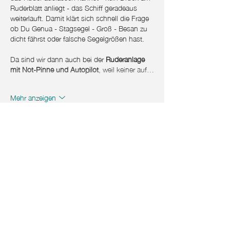
Ruderblatt anliegt - das Schiff geradeaus 
weiterlauft. Damit klärt sich schnell die Frage 
ob Du Genua - Stagsegel - Groß - Besan zu 
dicht fährst oder falsche Segelgrößen hast.
Da sind wir dann auch bei der 
Ruderanlage 
mit Not-Pinne und Autopilot
, weil keiner auf…
Mehr anzeigen
Gefällt mir
Killy1961
25. Apr. 2020
Hi,
ich finde euren Kanal super und die Suche 
nach dem perfekten Boot. Gibt's noch eine 
Ergänzung fürs Trockenfallen und den späten 
Winter 
Gruß Jörg 