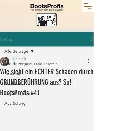
Beitrag
Alle Beiträge
Dominik
Alle Beiträge
9. Sept. 2021
1 Min. Lesezeit
Wie sieht ein ECHTER Schaden durch
Inspiration
GRUNDBERÜHRUNG aus? So! |
Bootskauf
BootsProfis #41
Segeln lernen
Ausrüstung